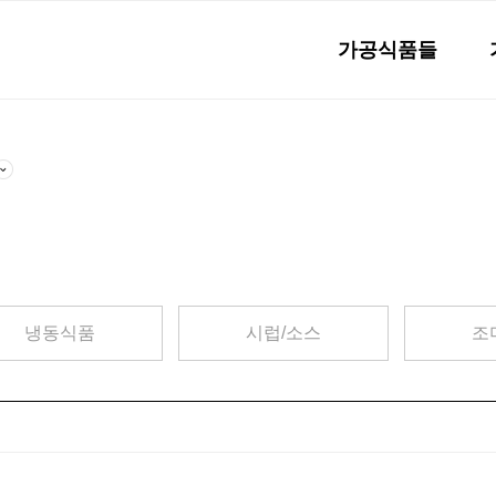
가공식품들
냉동식품
시럽/소스
조