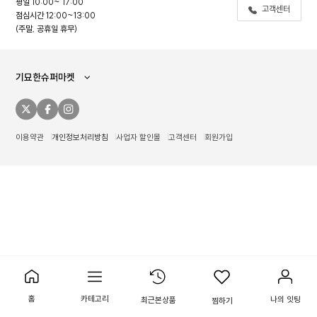
평일 10:00~ 17:00
고객센터
점심시간 12:00~13:00
주말, 공휴일 휴무
기묘한슈퍼마켓
이용약관
개인정보처리방침
사업자 할인몰
고객센터
회원가입
홈
카테고리
나의 잇팅
최근본상품
찜하기