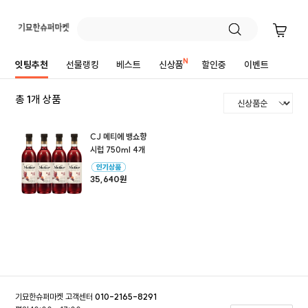
가공식품
잇팅추천
선물랭킹
베스트
신상품
할인중
이벤트
총
1
개 상품
CJ 메티에 뱅쇼향
시럽 750ml 4개
35,640원
기묘한슈퍼마켓 고객센터
010-2165-8291