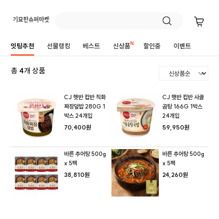
가공식품들
잇팅추천
선물랭킹
베스트
신상품
할인중
이벤트
총
4
개 상품
CJ 햇반 컵반 직화
CJ 햇반 컵반 사골
짜장덮밥 280G 1
곰탕 166G 1박스
박스 24개입
24개입
70,400원
59,950원
바른 추어탕 500g
바른 추어탕 500g
x 5팩
x 5팩
38,810원
24,260원