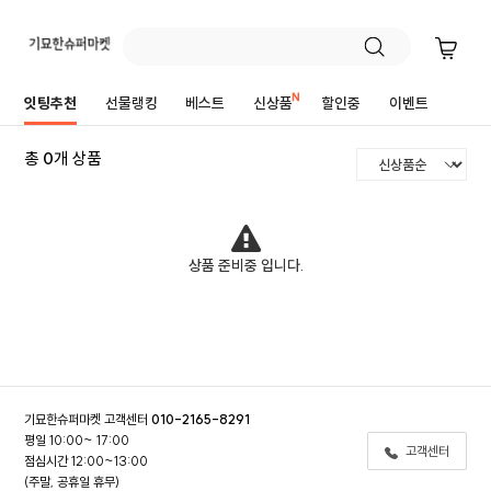
식자재
잇팅추천
선물랭킹
베스트
신상품
할인중
이벤트
총
0
개 상품
상품 준비중 입니다.
기묘한슈퍼마켓 고객센터
010-2165-8291
평일 10:00~ 17:00
고객센터
점심시간 12:00~13:00
주말, 공휴일 휴무