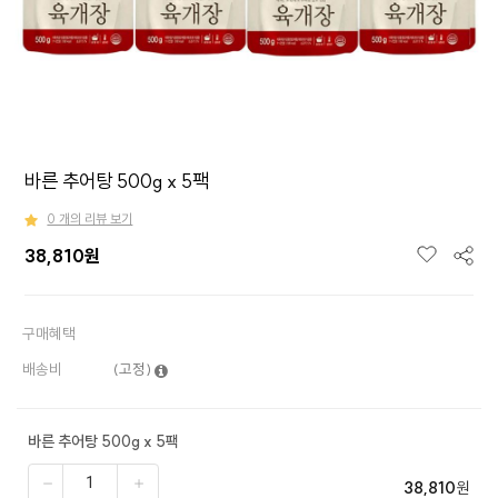
바른 추어탕 500g x 5팩
0 개의 리뷰 보기
38,810
원
구매혜택
배송비
(고정)
바른 추어탕 500g x 5팩
38,810
원