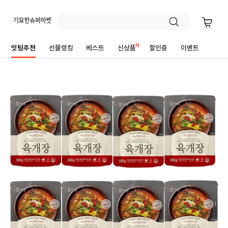
잇팅추천
선물랭킹
베스트
신상품
할인중
이벤트